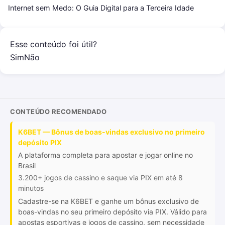
Internet sem Medo: O Guia Digital para a Terceira Idade
Esse conteúdo foi útil?
Sim
Não
CONTEÚDO RECOMENDADO
K6BET — Bônus de boas-vindas exclusivo no primeiro
depósito PIX
A plataforma completa para apostar e jogar online no
Brasil
3.200+ jogos de cassino e saque via PIX em até 8
minutos
Cadastre-se na K6BET e ganhe um bônus exclusivo de
boas-vindas no seu primeiro depósito via PIX. Válido para
apostas esportivas e jogos de cassino, sem necessidade