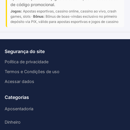
de código promocional.
Jogos:
Apostas esportivas, cassino online, cassino ao vivo, crash
games, slots ·
Bônus:
Bônus de boas-vindas exclusivo no primeiro
depósito via PIX, válido para apostas esportivas e jogos de cassino
Segurança do site
Política de privacidade
Termos e Condições de uso
Acessar dados
Categorias
Aposentadoria
Dinheiro