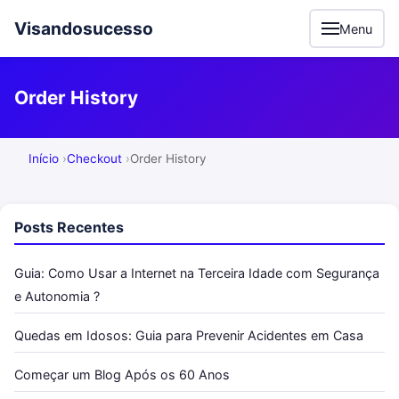
Visandosucesso
Menu
Order History
Início
Checkout
Order History
Posts Recentes
Guia: Como Usar a Internet na Terceira Idade com Segurança
e Autonomia ?
Quedas em Idosos: Guia para Prevenir Acidentes em Casa
Começar um Blog Após os 60 Anos