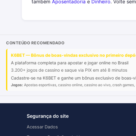
também
Aposentadoria
e
Dinheiro
. Volte se
CONTEÚDO RECOMENDADO
K6BET — Bônus de boas-vindas exclusivo no primeiro depós
A plataforma completa para apostar e jogar online no Brasil
3.200+ jogos de cassino e saque via PIX em até 8 minutos
Cadastre-se na K6BET e ganhe um bônus exclusivo de boas-vind
Jogos:
Apostas esportivas, cassino online, cassino ao vivo, crash games, 
Segurança do site
Acessar Dados