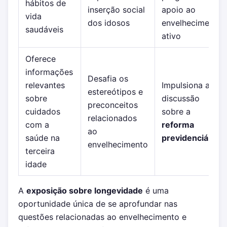
hábitos de
inserção social
apoio ao
vida
dos idosos
envelhecimento
saudáveis
ativo
Oferece
informações
Desafia os
relevantes
Impulsiona a
estereótipos e
sobre
discussão
preconceitos
cuidados
sobre a
relacionados
com a
reforma
ao
saúde na
previdenciária
envelhecimento
terceira
idade
A
exposição sobre longevidade
é uma
oportunidade única de se aprofundar nas
questões relacionadas ao envelhecimento e