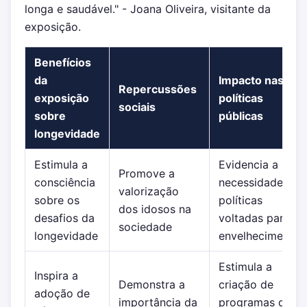
longa e saudável." - Joana Oliveira, visitante da
exposição.
Benefícios
da
Impacto nas
Repercussões
exposição
políticas
sociais
sobre
públicas
longevidade
Estimula a
Evidencia a
Promove a
consciência
necessidade de
valorização
sobre os
políticas
dos idosos na
desafios da
voltadas para o
sociedade
longevidade
envelhecimento
Estimula a
Inspira a
Demonstra a
criação de
adoção de
importância da
programas de