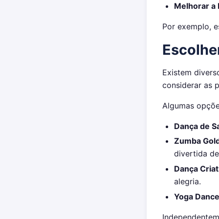
Melhorar a
Por exemplo, e
Escolhe
Existem divers
considerar as p
Algumas opções
Dança de Sa
Zumba Gold
divertida de
Dança Criat
alegria.
Yoga Dance
Independenteme