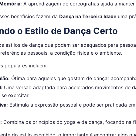
 Memória:
A aprendizagem de coreografias ajuda a manter 
sses benefícios fazem da
Dança na Terceira Idade
uma prá
ndo o Estilo de Dança Certo
os estilos de dança que podem ser adequados para pessoas 
referências pessoais, a condição física e o ambiente.
 populares incluem:
lão:
Ótima para aqueles que gostam de dançar acompanhado
:
Uma versão adaptada para acelerados movimentos de da
 se exercitar.
iva:
Estimula a expressão pessoal e pode ser praticada em
:
Combina os princípios do yoga e da dança, focando na f
nte do estilo escolhido, o importante é encontrar algo que