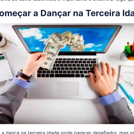
meçar a Dançar na Terceira Id
 a dança na terceira idade pode parecer desafiador, mas nã