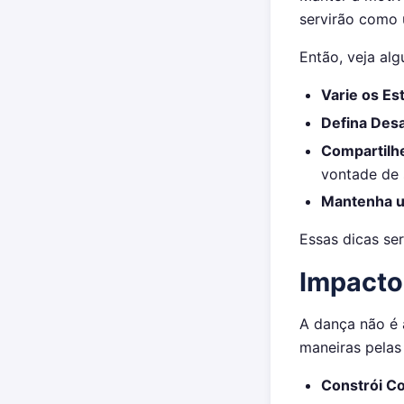
servirão como 
Então, veja al
Varie os Est
Defina Desa
Compartilhe
vontade de 
Mantenha u
Essas dicas se
Impacto
A dança não é 
maneiras pelas 
Constrói C