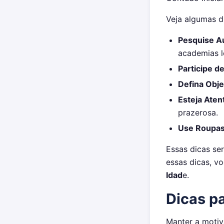
Veja algumas di
Pesquise Au
academias l
Participe d
Defina Obje
Esteja Aten
prazerosa.
Use Roupas
Essas dicas se
essas dicas, v
Idad
e.
Dicas p
Manter a motiv