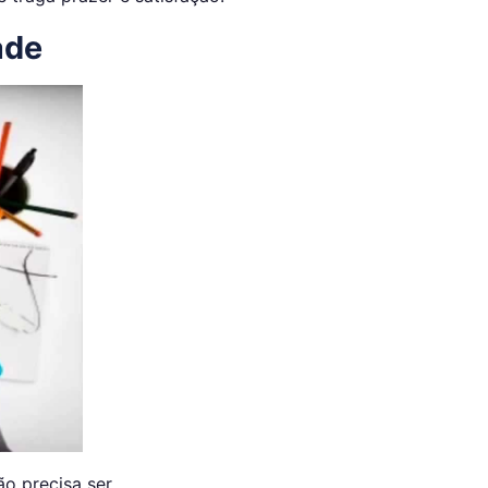
ade
o precisa ser.