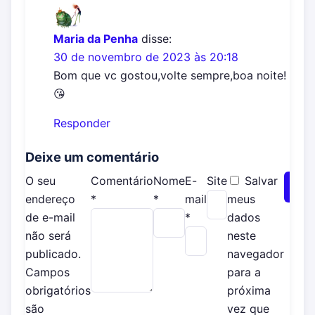
Maria da Penha
disse:
30 de novembro de 2023 às 20:18
Bom que vc gostou,volte sempre,boa noite!
😘
Responder
Deixe um comentário
O seu
Comentário
Nome
E-
Site
Salvar
endereço
*
*
mail
meus
de e-mail
*
dados
não será
neste
publicado.
navegador
Campos
para a
obrigatórios
próxima
são
vez que