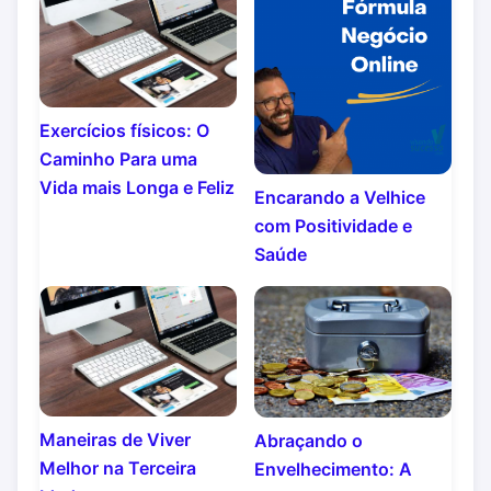
Exercícios físicos: O
Caminho Para uma
Vida mais Longa e Feliz
Encarando a Velhice
com Positividade e
Saúde
Maneiras de Viver
Abraçando o
Melhor na Terceira
Envelhecimento: A