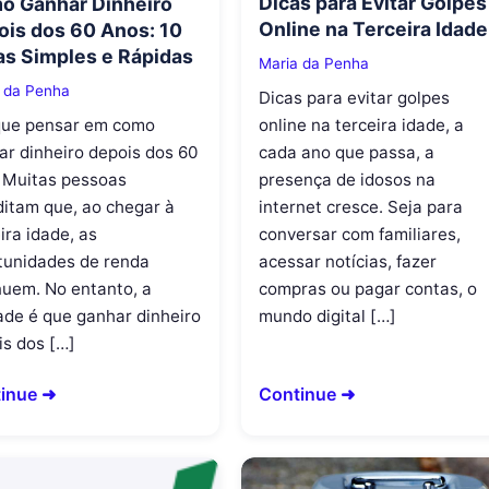
Dicas para Evitar Golpes
o Ganhar Dinheiro
Online na Terceira Idade
is dos 60 Anos: 10
as Simples e Rápidas
Maria da Penha
 da Penha
Dicas para evitar golpes
que pensar em como
online na terceira idade, a
ar dinheiro depois dos 60
cada ano que passa, a
 Muitas pessoas
presença de idosos na
ditam que, ao chegar à
internet cresce. Seja para
ira idade, as
conversar com familiares,
tunidades de renda
acessar notícias, fazer
nuem. No entanto, a
compras ou pagar contas, o
ade é que ganhar dinheiro
mundo digital […]
is dos […]
inue ➜
Continue ➜