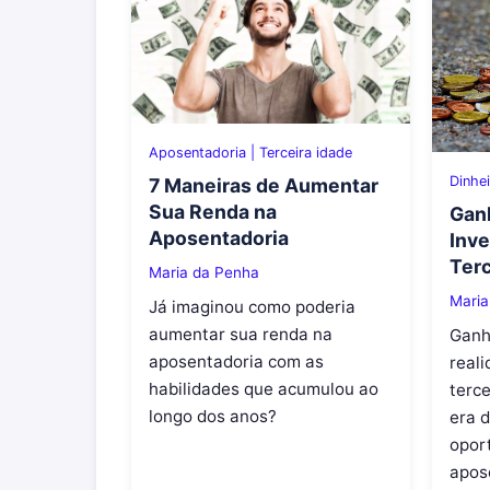
Aposentadoria
|
Terceira idade
Dinhe
7 Maneiras de Aumentar
Sua Renda na
Ganh
Aposentadoria
Inv
Terc
Maria da Penha
Maria
Já imaginou como poderia
aumentar sua renda na
Ganh
aposentadoria com as
reali
habilidades que acumulou ao
terc
longo dos anos?
era d
opor
apos