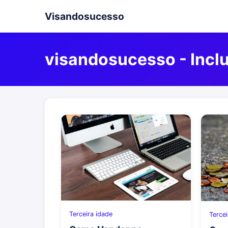
Visandosucesso
visandosucesso - Inclu
Terceira idade
Tercei