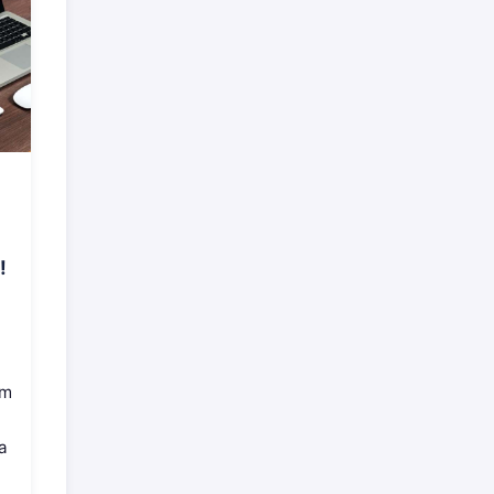
!
om
a