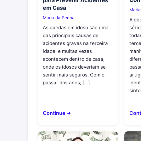
para Prevenir Acidentes
em Casa
Maria
Maria da Penha
A de
séri
As quedas em idoso são uma
toda
das principais causas de
terce
acidentes graves na terceira
mani
idade, e muitas vezes
dife
acontecem dentro de casa,
pass
onde os idosos deveriam se
arti
sentir mais seguros. Com o
ident
passar dos anos, […]
sint
Continue ➜
Cont