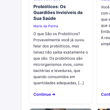
Probióticos: Os
Você
Guardiões Invisíveis da
com 
Sua Saúde
que 
que a
Maria da Penha
Entã
O que São os Probióticos?
A re
Provavelmente você já ouviu
simp
falar dos probióticos, mas
talvez não saiba exatamente o
que são. Os probióticos são
microrganismos vivos, como
bactérias e leveduras, que
quando consumidos em
quantidades adequadas, […]
Continue ➜
Cont