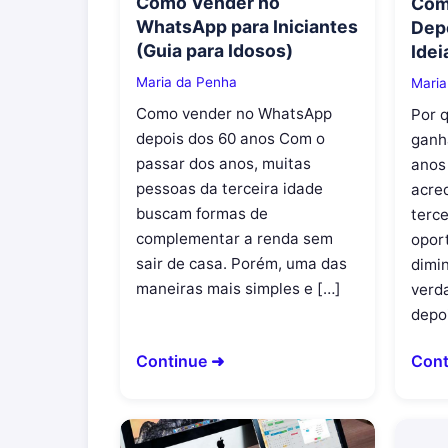
Como Vender no
Com
WhatsApp para Iniciantes
Depo
(Guia para Idosos)
Idei
Maria da Penha
Maria
Como vender no WhatsApp
Por 
depois dos 60 anos Com o
ganh
passar dos anos, muitas
anos
pessoas da terceira idade
acre
buscam formas de
terce
complementar a renda sem
opor
sair de casa. Porém, uma das
dimi
maneiras mais simples e […]
verd
depo
Continue ➜
Cont