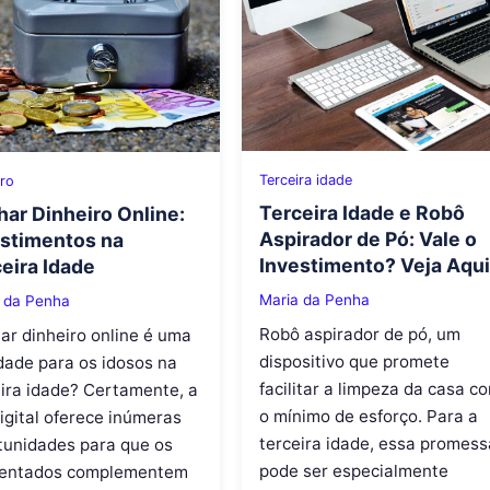
Terceira idade
iro
Terceira Idade e Robô
ar Dinheiro Online:
Aspirador de Pó: Vale o
estimentos na
Investimento? Veja Aqui
eira Idade
Maria da Penha
 da Penha
Robô aspirador de pó, um
ar dinheiro online é uma
dispositivo que promete
dade para os idosos na
facilitar a limpeza da casa c
eira idade? Certamente, a
o mínimo de esforço. Para a
igital oferece inúmeras
terceira idade, essa promess
tunidades para que os
pode ser especialmente
entados complementem