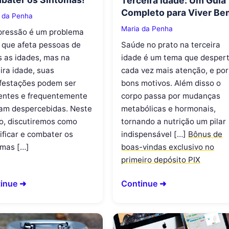
Terceira Idade: Um Guia
Completo para Viver Be
 da Penha
Maria da Penha
pressão é um problema
o que afeta pessoas de
Saúde no prato na terceira
s as idades, mas na
idade é um tema que desper
ira idade, suas
cada vez mais atenção, e por
festações podem ser
bons motivos. Além disso o
rentes e frequentemente
corpo passa por mudanças
am despercebidas. Neste
metabólicas e hormonais,
go, discutiremos como
tornando a nutrição um pilar
ificar e combater os
indispensável […]
Bônus de
omas […]
boas-vindas exclusivo no
primeiro depósito PIX
inue ➜
Continue ➜