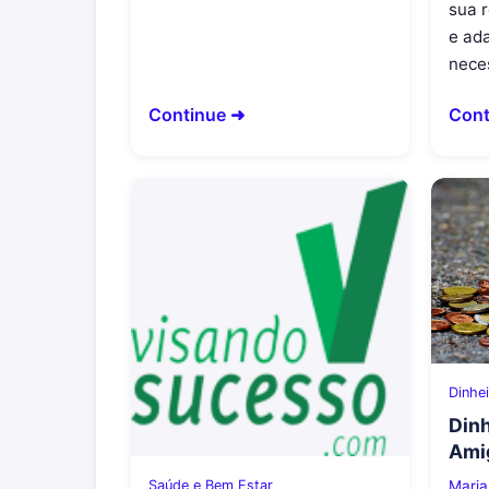
sua r
e ad
nece
Continue ➜
Cont
Dinhe
Dinh
Amig
Saúde e Bem Estar
Maria