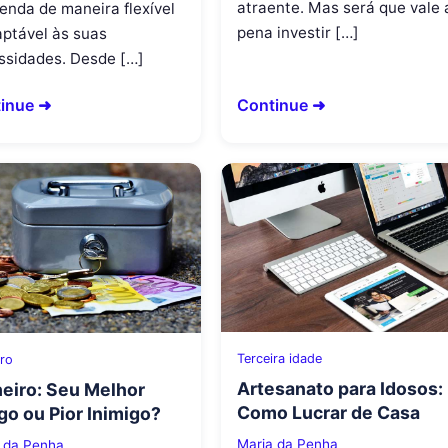
atraente. Mas será que vale 
enda de maneira flexível
pena investir […]
aptável às suas
ssidades. Desde […]
inue ➜
Continue ➜
Terceira idade
iro
Artesanato para Idosos:
eiro: Seu Melhor
Como Lucrar de Casa
o ou Pior Inimigo?
Maria da Penha
 da Penha