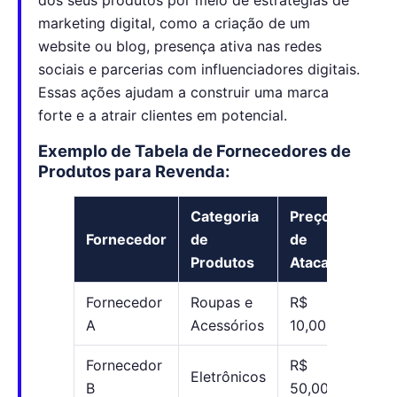
marketing digital, como a criação de um
website ou blog, presença ativa nas redes
sociais e parcerias com influenciadores digitais.
Essas ações ajudam a construir uma marca
forte e a atrair clientes em potencial.
Exemplo de Tabela de Fornecedores de
Produtos para Revenda:
Categoria
Preço
Ma
Fornecedor
de
de
de
Produtos
Atacado
Luc
Fornecedor
Roupas e
R$
R$ 
A
Acessórios
10,00
Fornecedor
R$
R$
Eletrônicos
B
50,00
80,