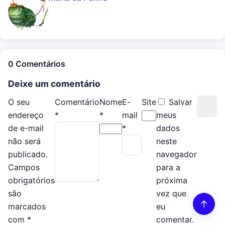
0 Comentários
Deixe um comentário
O seu
Comentário
Nome
E-
Site
Salvar
endereço
*
*
mail
meus
de e-mail
*
dados
não será
neste
publicado.
navegador
Campos
para a
obrigatórios
próxima
são
vez que
↑
marcados
eu
com
*
comentar.