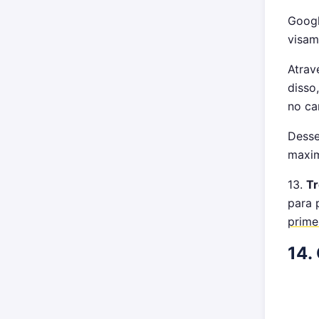
Googl
visam
Atrav
disso
no ca
Desse
maxim
13.
Tr
para 
prime
14.