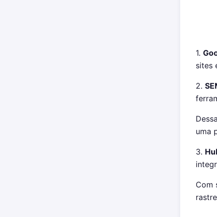
1.
Goo
sites 
2.
SE
ferra
Dessa
uma p
3.
Hu
integ
Com s
rastr