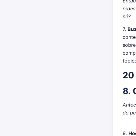
Então
redes
né?
7.
Bu
conte
sobre
compa
tópic
20 
8.
Antec
de pe
9.
Ho