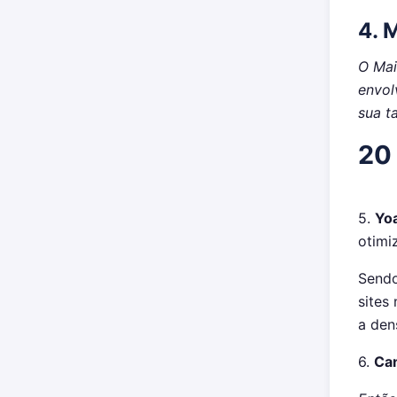
4.
M
O Mai
envol
sua t
20 
5.
Yo
otimi
Sendo
sites
a den
6.
Can