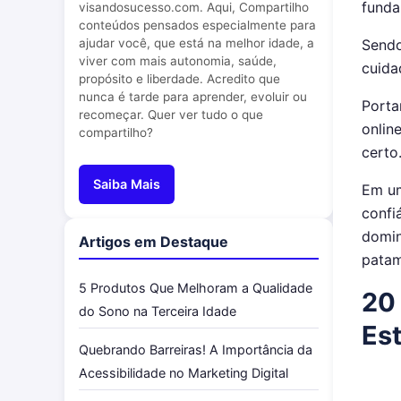
funda
visandosucesso.com. Aqui, Compartilho
conteúdos pensados especialmente para
ajudar você, que está na melhor idade, a
Sendo
viver com mais autonomia, saúde,
cuida
propósito e liberdade. Acredito que
nunca é tarde para aprender, evoluir ou
Porta
recomeçar. Quer ver tudo o que
onlin
compartilho?
certo
Saiba Mais
Em um
confi
domin
Artigos em Destaque
patam
5 Produtos Que Melhoram a Qualidade
20
do Sono na Terceira Idade
Est
Quebrando Barreiras! A Importância da
Acessibilidade no Marketing Digital