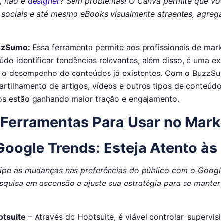
, não é
designer
? Sem problemas! O Canva permite que voc
 sociais e até mesmo eBooks visualmente atraentes, agreg
zzSumo:
Essa ferramenta permite aos profissionais de mark
údo identificar tendências relevantes, além disso, é uma ex
 o desempenho de conteúdos já existentes. Com o BuzzSum
rtilhamento de artigos, vídeos e outros tipos de conteúdo
os estão ganhando maior tração e engajamento.
Ferramentas Para Usar no Marke
Google Trends: Esteja Atento às
ipe as mudanças nas preferências do público com o Google
squisa em ascensão e ajuste sua estratégia para se manter 
otsuite
– Através do Hootsuite, é viável controlar, supervis