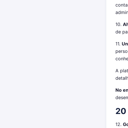
conta
admin
10.
Ah
de pa
11.
Un
perso
conhe
A pla
detal
No en
desem
20 
12.
Go