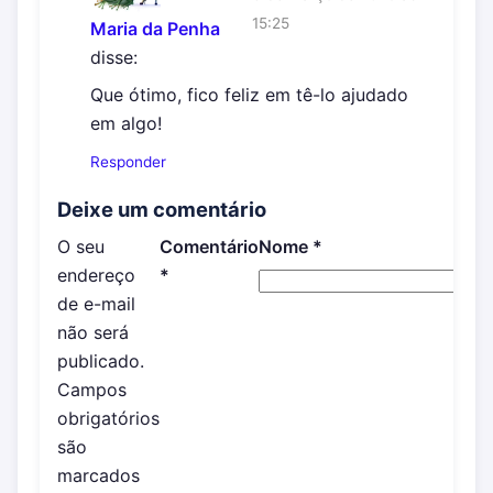
15:25
Maria da Penha
disse:
Que ótimo, fico feliz em tê-lo ajudado
em algo!
Responder
Deixe um comentário
O seu
Comentário
Nome
*
E-m
endereço
*
de e-mail
não será
publicado.
Campos
obrigatórios
são
marcados