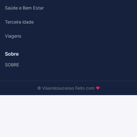
Saúde e Bem Estar
Terceira idade
Viagens
Sobre
SOBRE
© Visandosucesso Feito com
♥