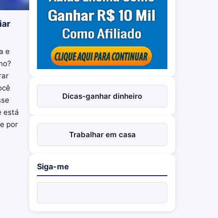
iar
a e
ano?
rar
ocê
Dicas-ganhar dinheiro
sse
e está
e por
Trabalhar em casa
Siga-me