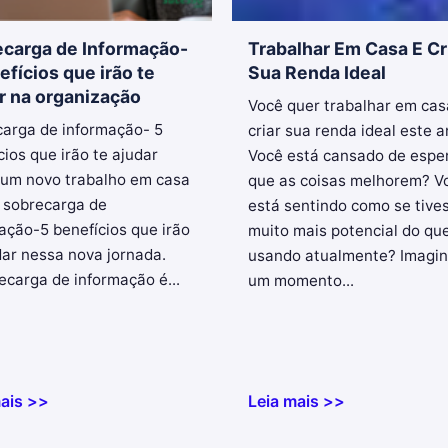
carga de Informação-
Trabalhar Em Casa E Cr
efícios que irão te
Sua Renda Ideal
r na organização
Você quer trabalhar em cas
arga de informação- 5
criar sua renda ideal este 
cios que irão te ajudar
Você está cansado de espe
r um novo trabalho em casa
que as coisas melhorem? V
 sobrecarga de
está sentindo como se tive
ação-5 benefícios que irão
muito mais potencial do qu
dar nessa nova jornada.
usando atualmente? Imagin
ecarga de informação é...
um momento...
mais >>
Leia mais >>