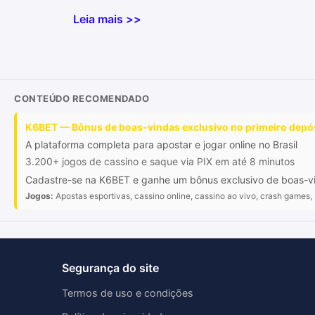
Leia mais >>
CONTEÚDO RECOMENDADO
K6BET — Bônus de boas-vindas exclusivo no primeiro depós
A plataforma completa para apostar e jogar online no Brasil
3.200+ jogos de cassino e saque via PIX em até 8 minutos
Cadastre-se na K6BET e ganhe um bônus exclusivo de boas-vind
Jogos:
Apostas esportivas, cassino online, cassino ao vivo, crash games, 
Segurança do site
Termos de uso e condições