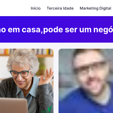
Início
Terceira Idade
Marketing Digital
ho em casa,pode ser um negóci