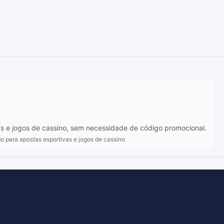
as e jogos de cassino, sem necessidade de código promocional.
do para apostas esportivas e jogos de cassino