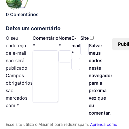
0 Comentários
Deixe um comentário
O seu
Comentário
Nome
E-
Site
endereço
*
*
mail
Salvar
de e-mail
*
meus
não será
dados
publicado.
neste
Campos
navegador
obrigatórios
para a
são
próxima
marcados
vez que
com
*
eu
comentar.
Esse site utiliza o Akismet para reduzir spam.
Aprenda como