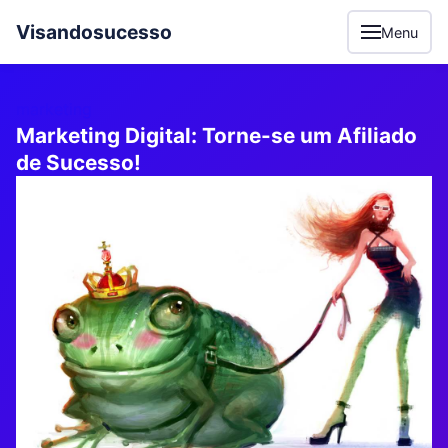
Visandosucesso
Menu
marketing
Marketing Digital: Torne-se um Afiliado
de Sucesso!