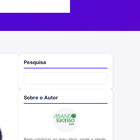
Pesquisa
Sobre o Autor
Bem-vindo(a) ao meu blog, onde a idade