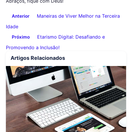
Abraços, fique com Deus!
Maneiras de Viver Melhor na Terceira
Anterior
Idade
Etarismo Digital: Desafiando e
Próximo
Promovendo a Inclusão!
Artigos Relacionados