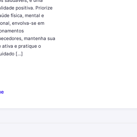
os saudáveis, e uma
lidade positiva. Priorize
aúde física, mental e
onal, envolva-se em
ionamentos
uecedores, mantenha sua
 ativa e pratique o
uidado […]
ue