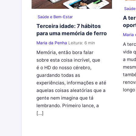
Saúde
Saúde e Bem-Estar
A te
opor
Terceira idade: 7 hábitos
para uma memória de ferro
Maria
Maria da Penha
Leitura: 6 min
A ter
vida 
Memória, então bora falar
a mud
sobre esta coisa incrível, que
mesmo
é o HD do nosso cérebro,
també
guardando todas as
renov
experiências, informações e até
longo 
aquelas coisas aleatórias que a
gente nem imagina que tá
lembrando. Primeiro lance, a
[…]