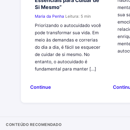
Essenciais para Cuidar de
hábit
Si Mesmo”
menta
sua s
Maria da Penha
Leitura: 5 min
emoci
Priorizando o autocuidado você
relac
pode transformar sua vida. Em
enriq
meio às demandas e correrias
mente
do dia a dia, é fácil se esquecer
autoc
de cuidar de si mesmo. No
entanto, o autocuidado é
fundamental para manter […]
Continue
Contin
CONTEÚDO RECOMENDADO