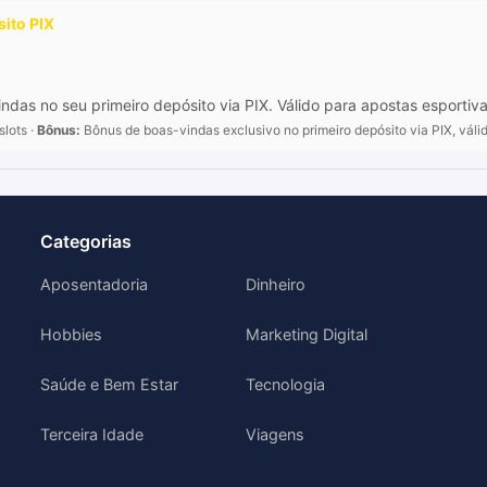
ito PIX
as no seu primeiro depósito via PIX. Válido para apostas esportiv
slots ·
Bônus:
Bônus de boas-vindas exclusivo no primeiro depósito via PIX, váli
Categorias
Aposentadoria
Dinheiro
Hobbies
Marketing Digital
Saúde e Bem Estar
Tecnologia
Terceira Idade
Viagens