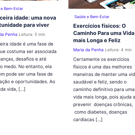
 e Bem-Estar
Saúde e Bem-Estar
rceira idade: uma nova
tunidade para viver
Exercícios físicos: O
Caminho Para uma Vida
 da Penha
Leitura: 5 min
mais Longa e Feliz
ceira idade é uma fase de
Maria da Penha
Leitura: 4 min
que costuma ser associada
anças, desafios e até
Certamente os exercícios
 medo. No entanto, ela
físicos é uma das melhores
m pode ser uma fase de
maneiras de manter uma vi
ação e oportunidades. Ao
saudável e feliz, sendo o
da vida, […]
caminho definitivo para uma
vida mais longa, pois ajuda 
prevenir doenças crônicas,
como diabetes, doenças
cardíacas […]