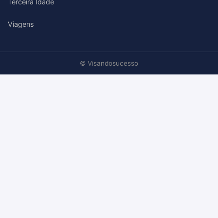
Terceira Idade
Viagens
© Visandosucesso